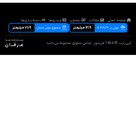
صفحه اصلی
مقالات
تصاویر
ویدیوها
دسته‌بندی‌ها
١٢/٤ ميليمتر
٧١/٤ ميليمتر
بارش در ١٤٠٣/٢/١٢:
مجموع بارش امسال:
توسعه‌یافته توسط
کپی‌رایت © 1404 فیشور. تمامی حقوق محفوظ می‌باشد.
عــ ر فـــ ا ن