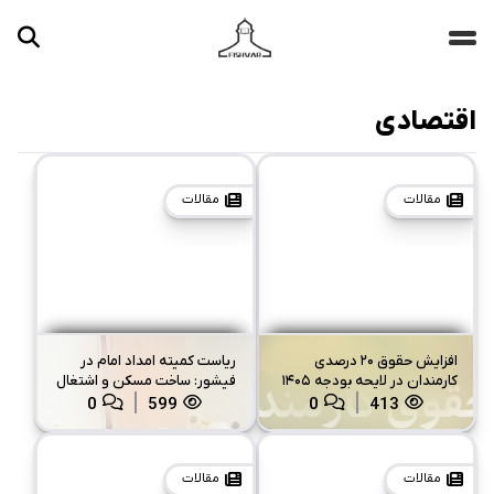
اقتصادی
جستجو ...
مقالات
تصاویر
مقالات
مقالات
ویدیوها
دسته‌بندی‌ها
افزایش حقوق ۲۰ درصدی
ریاست کمیته امداد امام در
کارمندان در لایحه بودجه ۱۴۰۵
فیشور: ساخت مسکن و اشتغال
از اولویتهای این کمیته می
0
599
0
413
باشد.
مقالات
مقالات