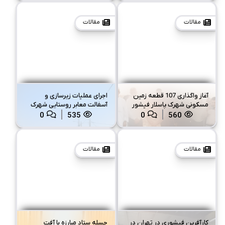
مقالات
مقالات
آغاز واگذاری 107 قطعه زمین
اجرای عملیات زیرسازی و
مسکونی شهرک پاسلار فیشور
آسفالت معابر روستایی شهرک
فاز یک فیشور
0
535
0
560
مقالات
مقالات
کارآفرین فیشوری در تهران در
جسله ستاد مبارزه با آفت