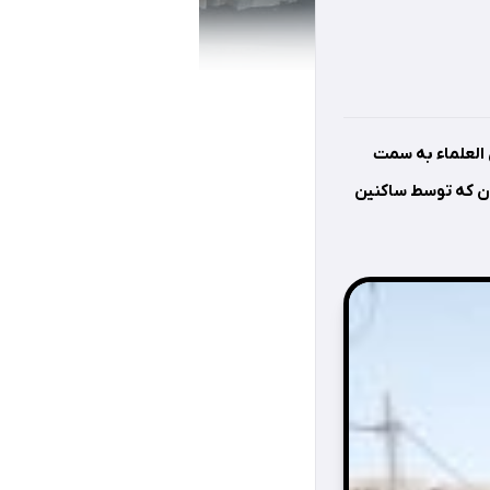
طان العلماء به سمت
اين خيابان با هزينه ای بالغ بر ٢٨٠ ميليون تومان كه توسط ساكنين