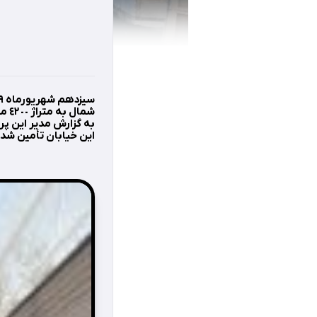
شمال به متراژ ٤٢٠٠ متر مربع آسفالت گرديد.
اين خيابان تأمين شد