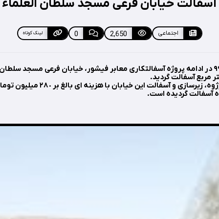
آسفالت خیابان فرعی مسجد سلطان العلماء
اجتماعی
2,650
0
لینک کوتاه
سيزدهم شهريورماه ٩٩ در ادامه پروژه آسفالتكاری معابر فيشور، خيابان فرعی مسجد سل
به گزارش مدير اين پرژوه، زيرسازی و آسفالت 
ه آسفالت گرديده است.