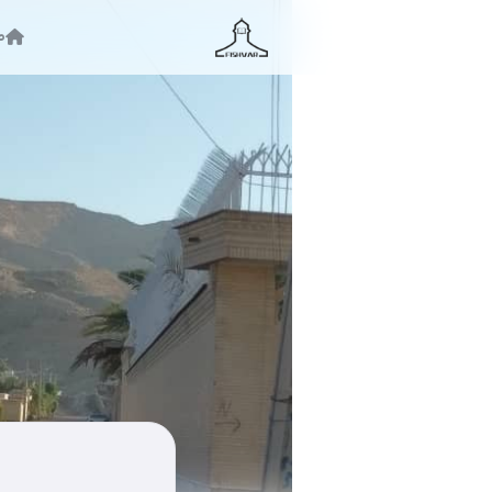
ص
جستجو ...