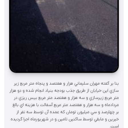
بنا بر گفته مهران سليماني هزار و هفتصد و پنجاه متر مربع زير
سازي اين خيابان از طريق جذب بودجه بنياد انجام شده و دو هزار
متر مربع زيرسازي و سه هزار و هفتصد متر مربع بيس ريزي در
مردادماه و سه هزار و هفتصد متر مربع آسفالت با هزينه اي بالغ
بر چهارصد و سي ميليون تومان كه عمده آن توسط سه نفر از
خيرين و مابقي توسط ساكنين تامين و در شهريورماه اجرا گرديده
است.