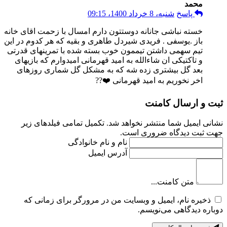
محمد
پاسخ
شنبه، 8 خرداد 1400، 09:15
خسته نباشی جانانه دوستتون دارم امسال با زحمت اقای خانه
باز .یوسفی . فریدی شیردل طاهری و بقیه که هر کدوم در این
تیم سهمی داشتن تیممون خوب بسته شده با تمرینهای قدرتی
و تاکتیکی ان شاءالله به امید قهرمانی امیدوارم که بازیهای
بعد گل بیشتری زده شه که به مشکل گل شماری روزهای
اخر نخوریم به امید قهرمانی ❤️??
ثبت و ارسال کامنت
نشانی ایمیل شما منتشر نخواهد شد. تکمیل تمامی فیلد‌های زیر
جهت ثبت دیدگاه ضروری است.
نام و نام خانوادگی
آدرس ایمیل
متن کامنت...
ذخیره نام، ایمیل و وبسایت من در مرورگر برای زمانی که
دوباره دیدگاهی می‌نویسم.