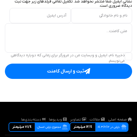
نشانی ایمیل شما منتشر نخواهد شد. تکمیل تمامی فیلد‌های زیر جهت ثبت
دیدگاه ضروری است.
نام و نام خانوادگی
آدرس ایمیل
متن کامنت...
ذخیره نام، ایمیل و وبسایت من در مرورگر برای زمانی که دوباره دیدگاهی
می‌نویسم.
ثبت و ارسال کامنت
صفحه اصلی
مقالات
تصاویر
ویدیوها
دسته‌بندی‌ها
١٢/٤ ميليمتر
٧١/٤ ميليمتر
بارش در ١٤٠٣/٢/١٢:
مجموع بارش امسال: