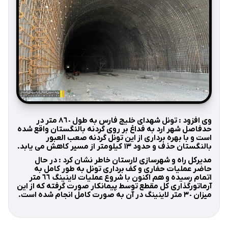
وى افزود : تونل شهدای خلیج فارس به طول ٨٦٠ متر در
حدفاصل شهر ارد به فداغ بر روی گردنه بالنگستان واقع شده
است و با بهره برداری از این تونل گردنه صعب العبور
بالنگستان حذف و حدود ١٣ کیلومتر از مسیر کاهش می یابد.
مديركل راه و شهرسازى لارستان خاطر نشان كرد : در حال
حاضر عمليات حفاری و کف برداری تونل به طور کامل به
اتمام رسیده و هم اكنون با شروع عمليات لاینینگ ٦٦ متر
آرماتورگذارى كل مقطع توسط پيمانكار صورت گرفته كه از اين
ميزان ٣٠ متر لاينينگ در آن به صورت كامل انجام شده است.