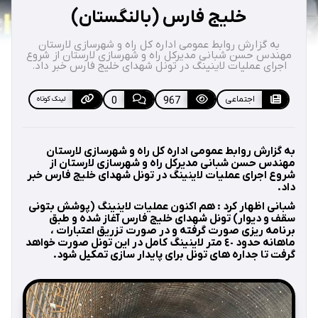
خلیج فارس (بالنگستان)
به گزارش روابط عمومى اداره كل راه و شهرسازى لارستان
مهندس حسن شبانى مديركل راه و شهرسازى لارستان از شروع
اجرای عملیات لاینینگ در تونل شهداى خليج فارس خبر داد.
اجتماعی
967
0
لینک کوتاه
به گزارش روابط عمومى اداره كل راه و شهرسازى لارستان
مهندس حسن شبانى مديركل راه و شهرسازى لارستان از
شروع اجرای عملیات لاینینگ در تونل شهداى خليج فارس خبر
داد.
شبانى اظهار كرد : هم اکنون عملیات لاینینگ (پوشش بتونی
سقف و دیوار) تونل شهداى خليج فارس آغاز شده و طبق
برنامه ریزی صورت گرفته و در صورت تزريق اعتبارات ،
ماهانه حدود ٤٠ متر لاينينگ كامل در اين تونل صورت خواهد
گرفت تا جداره هاى تونل براى پايدار سازى تمكيل شود.