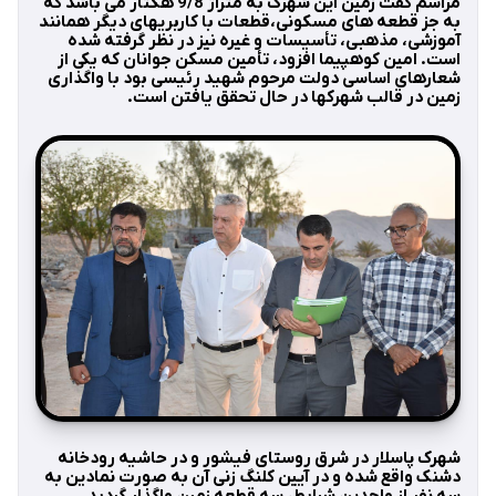
مراسم گفت زمین این شهرک به متراژ 9/8 هکتار می باشد که
به جز قطعه های مسکونی،قطعات با کاربریهای دیگر همانند
آموزشی، مذهبی، تأسیسات و غیره نیز در نظر گرفته شده
است. امین کوهپیما افزود، تأمین مسکن جوانان که یکی از
شعارهای اساسی دولت مرحوم شهید رئیسی بود با واگذاری
زمین در قالب شهرکها در حال تحقق یافتن است.
شهرک پاسلار در شرق روستای فیشور و در حاشیه رودخانه
دشنک واقع شده و در آیین کلنگ زنی آن به صورت نمادین به