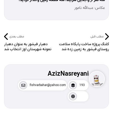
سه نفر از واجدین شرایط، سه قطعه زمین واگذار گردید.
عکاس: عبدالله نامور
مطلب قبلی
مطلب بعدی
کلنگ پروژه ساخت پایگاه سلامت
دهیار فیشور به عنوان دهیار
روستای فیشور به زمین زده شد
نمونه شهرستان اوز انتخاب شد
AzizNasreyani
fishvarbahar@yahoo.com
193