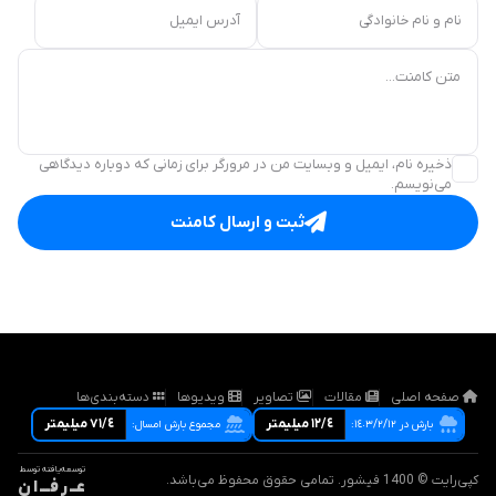
نام و نام خانوادگی
آدرس ایمیل
متن کامنت...
ذخیره نام، ایمیل و وبسایت من در مرورگر برای زمانی که دوباره دیدگاهی
می‌نویسم.
ثبت و ارسال کامنت
صفحه اصلی
مقالات
تصاویر
ویدیوها
دسته‌بندی‌ها
١٢/٤ ميليمتر
٧١/٤ ميليمتر
بارش در ١٤٠٣/٢/١٢:
مجموع بارش امسال:
توسعه‌یافته توسط
کپی‌رایت © 1400 فیشور. تمامی حقوق محفوظ می‌باشد.
عــ ر فـــ ا ن