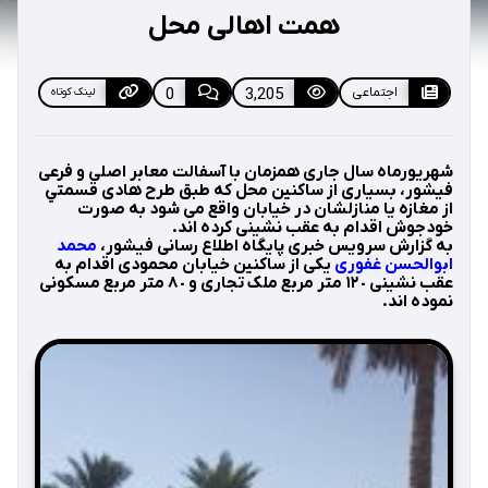
همت اهالی محل
اجتماعی
3,205
0
لینک کوتاه
شهريورماه سال جاری همزمان با آسفالت معابر اصلی و فرعی
فيشور، بسياری از ساكنين محل كه طبق طرح هادی قسمتي
از مغازه يا منازلشان در خيابان واقع می شود به صورت
خودجوش اقدام به عقب نشينی كرده اند.
به گزارش سرويس خبری پايگاه اطلاع رسانی فيشور،
محمد
ابوالحسن غفوری
يكی از ساكنين خيابان محمودی اقدام به
عقب نشينی ١٢٠ متر مربع ملک تجاری و ٨٠ متر مربع مسكونی
نموده اند.