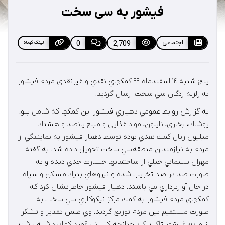
فیشور به سی سخت
اجتماعی
2,709
0
لینک کوتاه
پنج شنبه ١٤ اسفندماه ٩٩ كمكهاي نقدي و غيرنقدي مردم فيشور
به زلزله زدگان سي سخت ارسال گرديد.
به گزارش روابط عمومي دهياري فيشور اين كمكها كه شامل پتو،
پوشاك، بخاري، نايلون، مواد غذايي و مبلغ پانصد و هشتاد
ميليون ريال كمك نقدي بوده توسط دهيار فيشور به نمايندگي از
مردم به نيازمندان منطقه سي سخت تحويل داده شد. به گفته
مهران سليماني خيلي از ساختمانها خسارت جدي ديده و به
صورت صد در صد تخريب شده و نيروهاي بنياد مسكن و سپاه
در حال آواربرداري مي باشند. دهيار فيشور خاطرنشان كرد كه
كمكهاي مردم فيشور به كمك مركز نيكوكاري سي سخت به
صورت مستقيم بين مردم توزيع گرديد. وي ضمن تقدير و تشكر
از مردم فيشور تأكيد كرد چنانچه كساني قصد كمك داشته باشند