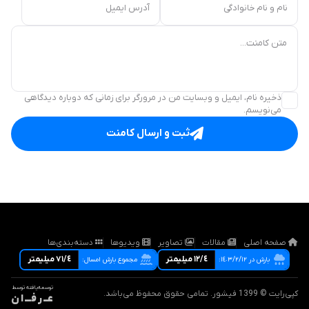
نام و نام خانوادگی
آدرس ایمیل
متن کامنت...
ذخیره نام، ایمیل و وبسایت من در مرورگر برای زمانی که دوباره دیدگاهی
می‌نویسم.
ثبت و ارسال کامنت
صفحه اصلی
مقالات
تصاویر
ویدیوها
دسته‌بندی‌ها
١٢/٤ ميليمتر
٧١/٤ ميليمتر
بارش در ١٤٠٣/٢/١٢:
مجموع بارش امسال:
توسعه‌یافته توسط
کپی‌رایت © 1399 فیشور. تمامی حقوق محفوظ می‌باشد.
عــ ر فـــ ا ن