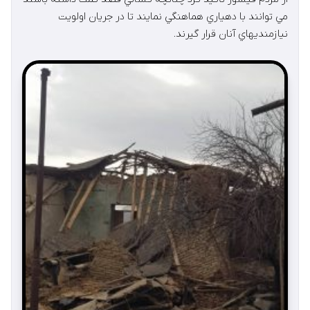
مي توانند با دهياري هماهنگي نمايند تا در جريان اولويت
نيازمنديهاي آنان قرار گيرند.