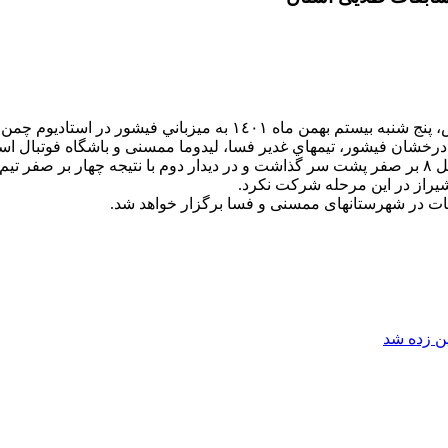
 درخشان فيشور، تيمهاي غدير فسا، ليدوما ممسنی و باشگاه فوتبال ا
مدرسه فوتبال فيشور در اولين ديدار خود تيم غدير فسا را با نتيجه پرگل ٨ بر صفر پشت سر گذاشت و در دي
شيراز در اين مرحله شركت نكرد.
قات در شهرستانهای ممسنی و فسا برگزار خواهد شد.