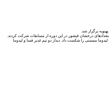
ستعدادهای درخشان فيشور در اين دوره از مسابقات شركت كردند.
دار دوم با نتيجه چهار بر صفر تيم ليدوما ممسنی را شكست داد. ديدار دو تيم غدير فسا و ليدوما