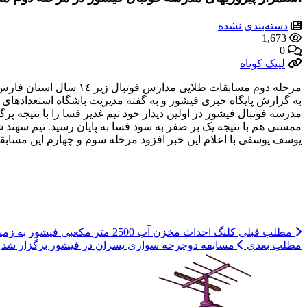
دسته‌بندی نشده
1,673
0
لینک کوتاه
مرحله دوم مسابقات طلايی مدارس فوتبال زير ١٤ سال استان فارس، پنج شنبه بيستم بهمن ماه ١٤٠١ به ميزباني فيشور در استاديوم چمن پهنويه برگزار شد.
به گزارش پايگاه خبری فيشور و به گفته مديريت باشگاه استعدادهای
ممسنی هم با نتيجه يک بر صفر به سود فسا به پايان رسيد. تيم سهند 
يوسف يوسفی با اعلام اين خبر افزود مرحله سوم و چهارم اين مساب
مطلب قبلی
کلنگ احداث مخزن آب 2500 متر مکعبی فیشور به زمین زده شد
مطلب بعدی
مسابقه دوچرخه سواری پسران در فیشور برگزار شد