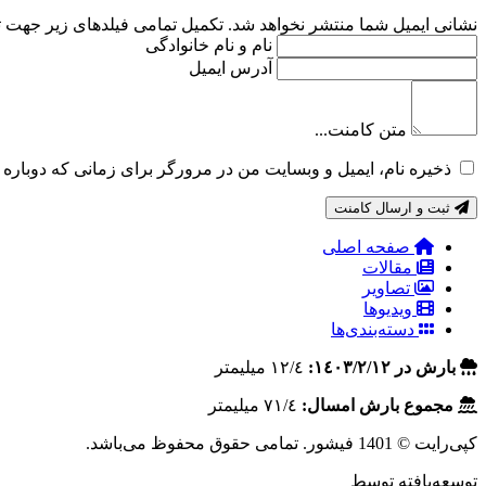
نشانی ایمیل شما منتشر نخواهد شد. تکمیل تمامی فیلد‌های زیر جهت
نام و نام خانوادگی
آدرس ایمیل
متن کامنت...
ذخیره نام، ایمیل و وبسایت من در مرورگر برای زمانی که دوباره 
ثبت و ارسال کامنت
صفحه اصلی
مقالات
تصاویر
ویدیوها
دسته‌بندی‌ها
بارش در ١٤٠٣/٢/١٢:
١٢/٤ ميليمتر
مجموع بارش امسال:
٧١/٤ ميليمتر
کپی‌رایت © 1401 فیشور. تمامی حقوق محفوظ می‌باشد.
توسعه‌یافته توسط