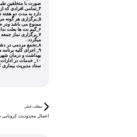
صورت با متخلفین طبق
۴_تمامی افرادی که ا
دارد به مدت دو هفته د
۵_برگزاری هر گونه م
ممنوع می باشد ودر ص
۶_گیم نت ها بعلت نداشتن شرایط لازم جهت اجرای پروتکل های بهداشتی تا اطلاع ثانوی تعطیل گردند.
۷_برگزاری نماز جمعه 
میگردد.
۸_تجمع مردمی در دشت و صحرا و… بخصوص در روزهای تعطیل ممنوع می باشد.
بهداشت و درمان شهر
۱۰_ خدمات در ادارات فقط به افراد دارای ماسک ارائه میگردد و حتی الامکان میز خدمت در ادارات نیز فعال گردد.
ستاد مدیریت بیماری ک
مطلب قبلی
اعمال محدودیت کرونایی د