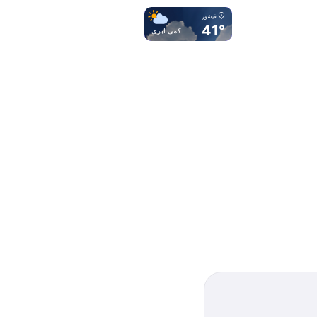
فیشور
41°
کمی ابری