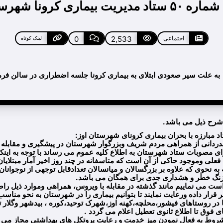
یت بیماری کرونا شهرستان اوز
اجتماعی
2,533
0
لینک کوتاه
دوشنبه ١٣ بهمن ١٣٩٩ به علت سیر صعودی ابتلای به بیماری کرونا جلسه اضطراری در سال
شرح ذیل می باشد.
دردانی از همراهی مردم شریف وبزرگوار شهرستان در پیشگیری و مقابله 
رای مصوبات ستاد شهرستان به اطلاع کلیه عموم می رساند با توجه به این
لی وموجود حاکی از آن است که متاسفانه در چند روز اخیر آمار مبتلایان
نحوی که علاوه بر بزرگسالان و میانسالان تعدادقابل توجهی از نوجوانان 
زنگ خطر و هشداری جدی برای همگان می باشد.
واست می نماییم مانند گذشته در مقابله با ویروس، همراهی وموارد ذیل را
 قرار داده ورعایت نمایند تا بتوانیم بیماری را در شهرستان به نحو مناسب
شروط به فعال نمودن میز خدمت و رعایت پروتکل های بهداشتی مجاز می ب