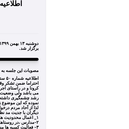
اطلاعیه شماره ۵٠ ستاد مدیر
برگزار شد.
مصوبات این جلسه به 
اطلاعیه شماره ۵۰ ستاد مبارزه با بحران بیماری کرونای شهرستان اوز:
احتراما ضمن تشکر وق
کرونا و در راستای اج
می باشد ولی وضعیت فع
رشد چشمگیری داشته به 
نموده که این موضوع 
لذا از آحاد مردم درخ
دیگران با جدیت مد نظر
۱_ اعمال محدودیت ها در روستاهای فیشور،محلچه،کهنه اوز،شهرک توحید،کوره ، بیدشهر وگلار تشدید خواهد شد.
۲-مدارس ،در روستاهای فوق تا اطلاع ثانوی تعطیل اعلام می گردد .
۳- فعالیت کسبه ها م