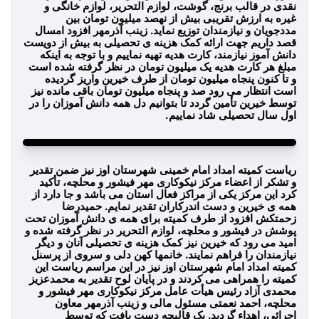
نقدی در قالب برنج، گوشت، لوازم التحریر، لوازم خانگی و
غیره به ارزش تقریبی بیش از نهصد میلیون تومان بین
مددجویان و نیازمندان توزیع نماید. زینب آذرمهر افزود امسال
قصد داریم جهت ارائه کمک هزینه ی تحصیلی به بیش از دویست
دانش آموز نیازمند، کارت هدیه تهیه نماییم و با توجه به اینکه
مبلغ هر کارت هدیه یک میلیون تومان در نظر گرفته شده است
و تا کنون پنجاه میلیون تومان از طرف خیرین واریز گردیده
است انتظار می رود صد و پنجاه میلیون تومان باقی مانده نیز
توسط خیرین تأمین گردد تا بتوانیم دل همه دانش آموزان را در
اول سال تحصیلی شاد نماییم.
ریاست کمیته امداد امام خمینی شهرستان اوز نیز ضمن تقدیر
و تشکر از اعضاء مرکز نیکوکاری مهر فیشور و محلچه، تأکید
کرد این مرکز یکی از مراکز فعال استان می باشد و جا دارد از
همه ی خیرین و دست اندرکاران تقدیر نمایم. حمیدرضا
زحمتکش افزود از طرف کمیته برای همه ی دانش آموزان تحت
پوشش در فیشور و محلچه، لوازم التحریر در نظر گرفته شده و
امید می رود که خیرین نیز کمک هزینه ی تحصیلی آنان و دیگر
نیازمندان را فراهم نمایند. خانمها کهن دلی و سروی از پرسنل
کمیته امداد امام شهرستان اوز نیز در این مراسم ریاست این
کمیته را همراهی می کردند و در پایان لوح تقدیر به محمدعزیز
محمدی آزاد رئیس هیأت عامل مرکز نیکوکاری مهر فیشور و
محلچه، احمد نعمتی مسئول مالی و زینب آذرمهر معاون
اجرائی، اهداء گردید. یک قالیچه دست بافت که توسط