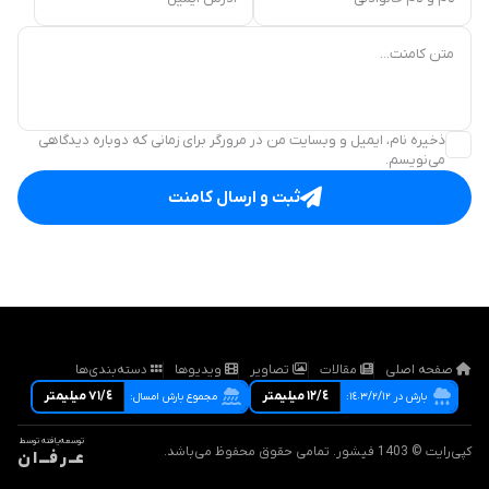
متن کامنت...
ذخیره نام، ایمیل و وبسایت من در مرورگر برای زمانی که دوباره دیدگاهی
می‌نویسم.
ثبت و ارسال کامنت
صفحه اصلی
مقالات
تصاویر
ویدیوها
دسته‌بندی‌ها
١٢/٤ ميليمتر
٧١/٤ ميليمتر
بارش در ١٤٠٣/٢/١٢:
مجموع بارش امسال:
توسعه‌یافته توسط
کپی‌رایت © 1403 فیشور. تمامی حقوق محفوظ می‌باشد.
عــ ر فـــ ا ن