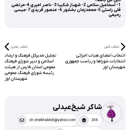
1- اسماعیل سلامی 2- شهباز شکیبا 3- ناصر امیری 4-مرتضی
قلی راستی 5-محمدزمان بخشور 6- منصور فریدی 7-عیسی
رحیمی
مطلب قبلی
مطلب بعدی
انتخاب اعضای هیات اجرائی
تجلیل مدیرکل فرهنگ و ارشاد
انتخابات شوراها و ریاست جمهوری
اسلامی و دبیر شورای فرهنگ
شهرستان اوز
عمومی استان فارس از هیئت
رئیسه شورای فرهنگ عمومی
شهرستان اوز
شاکر شیخ‌عبدلی
sh.sheikhabdoli@yahoo.com
284