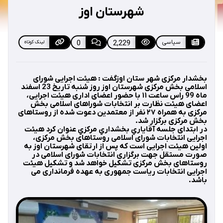
شهرستان اوز
سیاسی
2,229
0
لینک کوتاه
بخشدار مرکزی شهر ستان ا‌وزگفت : هیئت اجرایی شورای
اسلامی بخش مرکزی شهرستان اوز روز شنبه تاریخ 23 اسفند
ماه 99 راس ساعت ۱۱ با حضور اعضای اداری هیئت اجرایی،
اعضای هیئت نظارت بر انتخابات شوراهای اسلامی بخش
مرکزی به همراه ۲۷ نفر از معتمدین دعوت شده از روستاهای
بخش مرکزی برگزار شد.
در ابتدای جلسه آقاياري بخشداري مركزي عنوان كرد هیئت
اجرایی انتخابات شورای اسلامی روستاهای بخش مرکزی،
اولین هیئت اجرایی است که پس از ارتقای شهرستان اوز به
صورت مستقل جهت برگزاری انتخابات شورای اسلامی در
روستاهای بخش مرکزی تشکیل خواهد شد و تشکیل هیئت
اجرایی انتخابات ریاست جمهوری به عهده فرمانداری می
باشد.