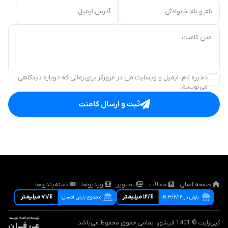
نام و نام خانوادگی
آدرس ایمیل
متن کامنت...
ذخیره نام، ایمیل و وبسایت من در مرورگر برای زمانی که دوباره دیدگاهی
می‌نویسم.
ثبت و ارسال کامنت
صفحه اصلی
مقالات
تصاویر
ویدیوها
دسته‌بندی‌ها
١٢/٤ ميليمتر
٧١/٤ ميليمتر
بارش در ١٤٠٣/٢/١٢:
مجموع بارش امسال:
توسعه‌یافته توسط
کپی‌رایت © 1401 فیشور. تمامی حقوق محفوظ می‌باشد.
عــ ر فـــ ا ن