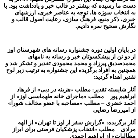
دست ما رسیده که بیشتر در قالب خبر و یادداشت بود. با
به انتخاب سوژه ها، توجه به عناصر خبری، ارزشهای
خبری، ذکر منبع، فرهنگ سازی، رعایت اصول قالب و
نگارش صحیح نمره دادیم.
در پایان اولین دوره جشنواره رسانه های شهرستان اوز
از دو تن از پیشکسوتان خبر و رسانه به نامهای
محمدصدیق پیرزاد و محمد محمودی تقدیر و تشکر شد و
همچنین به افراد برگزیده این جشنواره به ترتیب زیر لوح
تقدیر اهداء گردید:
آثار شایسته تقدیر: مطلب «هزینه در دبی» از فرهاد
ابراهیم پور – مطلب «ماجرای خانه طهماسبی اوز» از
احمد خضری – مطلب «مصاحبه با عضو مخالف شورا»
از امیررضا رضایی
آثار برگزیده: «گزارش سفر از اوز تا تهران» از الهه
مرادی – مطلب «انتخاب پزشکیان فرصتی برای ابراز
مطالبات» از ابراهیم احمدی