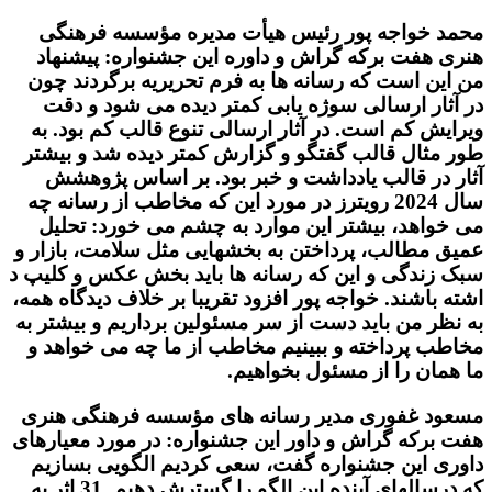
محمد خواجه پور رئیس هیأت مدیره مؤسسه فرهنگی
هنری هفت برکه گراش و داوره این جشنواره: پیشنهاد
من این است که رسانه ها به فرم تحریریه برگردند چون
در آثار ارسالی سوژه یابی کمتر دیده می شود و دقت
ویرایش کم است. در آثار ارسالی تنوع قالب کم بود. به
طور مثال قالب گفتگو و گزارش کمتر دیده شد و بیشتر
آثار در قالب یادداشت و خبر بود. بر اساس پژوهشش
سال 2024 رویترز در مورد این که مخاطب از رسانه چه
می خواهد، بیشتر این موارد به چشم می خورد: تحلیل
عمیق مطالب، پرداختن به بخشهایی مثل سلامت، بازار و
سبک زندگی و این که رسانه ها باید بخش عکس و کلیپ د
اشته باشند. خواجه پور افزود تقریبا بر خلاف دیدگاه همه،
به نظر من باید دست از سر مسئولین برداریم و بیشتر به
مخاطب پرداخته و ببینیم مخاطب از ما چه می خواهد و
ما همان را از مسئول بخواهیم.
مسعود غفوری مدیر رسانه های مؤسسه فرهنگی هنری
هفت برکه گراش و داور این جشنواره: در مورد معیارهای
داوری این جشنواره گفت، سعی کردیم الگویی بسازیم
که درسالهای آینده این الگو را گسترش دهیم. 31 اثر به