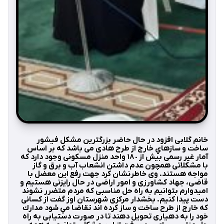
خانم گلابی افزود در حال حاضر بزرگترين مشكل فيشور
ساخت و سازهاي خارج از طرح هادی می باشد كه بر اساس
آمار غير رسمی بيش از ١٨٠ واحد منزل مسكونی وجود دارد كه
با مشكلاتی همچون عدم داشتن انشعاب آب و برق و گاز
مواجه هستند. وی خاطرنشان كرد جهت رفع اين معضل با
قاضی، جهاد كشاورزی و امور اراضی در حال رايزنی هستيم و
اميدوارم بتوانيم به راه حل مناسبی كه مردم متضرر نشوند
دست پيدا كنيم. بخشدار مركزی شهرستان اوز گفت از كسانی
كه خارج از طرح ساخت و ساز كرده اند تقاضا مي شود مدارك
خود را به دهياری تحويل دهند تا در صورت دستيابی به راه