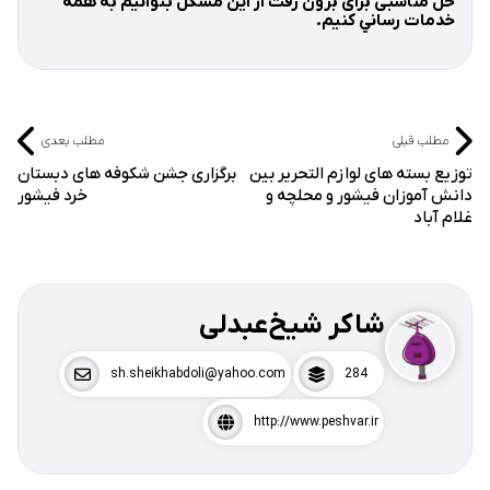
حل مناسبی برای برون رفت از اين مشكل بتوانيم به همه
خدمات رساني كنيم.
مطلب قبلی
مطلب بعدی
توزیع بسته های لوازم التحریر بین
برگزاری جشن شکوفه های دبستان
دانش آموزان فیشور و محلچه و
خرد فیشور
غلام آباد
شاکر شیخ‌عبدلی
sh.sheikhabdoli@yahoo.com
284
http://www.peshvar.ir