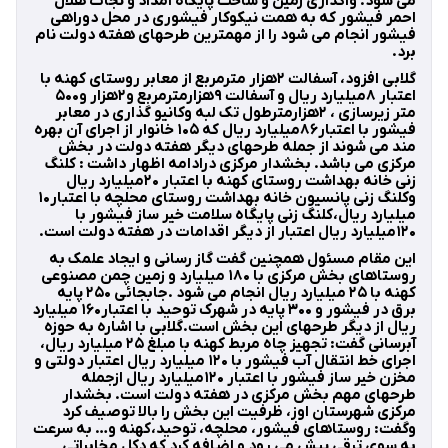
می شود. واگذاری زمین و ساخت پایگاه امداد و نجات هلال
احمر فیشور که به همت نیکوکار فیشوری در محل دوراهی
فیشور انجام می شود را از مهمترین طرحهای هفته دولت نام
برد.
گلابی افزود، آسفالت ۲هزار مترمربع از معابر روستای کهنه با
اعتبار ۸میلیارد ریال و آسفالت ۹هزارمترمربع و۲هزار و۵۰۰
متر زیرسازی ، ۲هزارمترطول تک لبه وکانیو گذاری در معابر
فیشور با اعتبار۸۶میلیارد ریال که ۱۰۵ خانوار از اجرای آن بهره
مند می شوند از جمله طرحهای دیگر هفته دولت در بخش
مرکزی می باشد. بخشدار مرکزی درادامه اظهار داشت : کلنگ
زنی خانه بهداشت روستای کهنه با اعتبار ۲۰میلیارد ریال
وکلنگ زنی پانسیون خانه بهداشت روستای محلچه با اعتبار۱۰
میلیارد ریال،کلنگ زنی پایگاه سلامت خیر ساز فیشور با
۱۲۰میلیارد ریال اعتبار از دیگر اقدامات در هفته دولت است.
این مقام مسئول همچنین گفت گاز رسانی و ایجاد علمک به
ر‌وستاهای بخش مرکزی با ۱۸۰ میلیارد و زمین چمن مصنوعی
کهنه با ۲۵ میلیارد ریال انجام می شود .جابجائی ۲۵۰ پایه
برق در فیشور و ۳۰۰ پایه در شهرک توحید با اعتبار۱۶۰ میلیارد
ریال از دیگر طرحهای این بخش است.گلابی با اشاره به حوزه
آبرسانی گفت: تجهیز چاه مربط کهنه با مبلغ ۲۵ میلیارد ریال،
اجرای خط انتقال آب فیشور با ۱۲۰ میلیارد ریال اعتبار دولتی و
مخزن خیر ساز فیشور با اعتبار ۱۲۰میلیارد ریال ازجمله
طرحهای مهم بخش مرکزی در هفته دولت است. بخشدار
مرکزی شهرستان اوز، ظرفیت این بخش را بالا توصیف کرد
وگفت: روستاهای فیشور، محلچه، توحید،کهنه و… به سرعت
به سوی ترقی پیش می رود و اضافه کرد که دکل مخابراتی