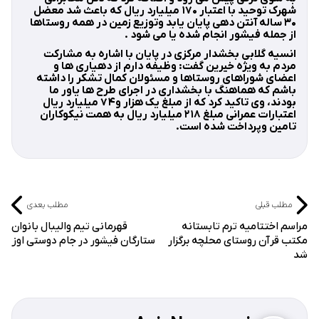
شهرک توحید با اعتبار ۱۷۰ میلیارد ریال که باعث شد معضل
۳۰ ساله آنتن دهی پایان یابد وتوزیع زمین در همه روستاها
از جمله فیشور انجام شده یا می شود .
انسیه گلابی بخشدار مرکزی در پایان با اشاره به مشارکت
مردم به ویژه خیرین گفت: وظیفه دارم از دهیاری ها و
اعضای شوراهای روستاها و مسئولان کمال تشکر را داشته
باشم که هماهنگ با بخشداری در اجرای طرح ها یاور ما
بودند، وی تاکید کرد که از مبلغ یک هزار و۷۴ میلیارد ریال
اعتبارات عمرانی مبلغ ۲۱۸ میلیارد ریال به همت نیکوکاران
تامین وپرداخت شده است.
مطلب قبلی
مطلب بعدی
مراسم اختتامیه ترم تابستانه
قهرمانی تیم والیبال بانوان
مکتب قرآن روستای محلچه برگزار
ستارگان فیشور در جام دوستی اوز
شد