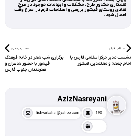
همکاری مشاور طرح، مشکلات و ابهامات موجود در طرح
هادی روستای فیشور بررسی و اصلاحات لازم در اسرع وقت
اعمال شود.
مطلب قبلی
مطلب بعدی
نشست مدیر مرکز اسلامی فارس با
برگزاری شب شعر در خانه فرهنگ
امام جمعه و معتمدین فیشور
فیشور با حضور شاعران و
هنرمندان جنوب فارس
AzizNasreyani
fishvarbahar@yahoo.com
193