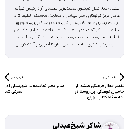
اعضاء خانه هلال فیشور، محمدعزیز محمدی آزاد رئیس هیأت
عامل مرکز نیکوکاری مهر فیشور و محلچه، محمدنور لطیف نژاد
ریاست بسیج خاتم الانبیاء فیشور، محمدرضا کهریزی، منوچهر
سلیمانی، شکرالله عبادی، ناهید شیخی، فاطمه بادپا، آرزو کریمی،
فاطمه بصیری، مبینا محمدی، مریم پدرام، مونا آشوبی، فاطمه
نسیم، زینب قادری، ماجد محمدی، مارینا آشوبی و آمنه کریمی
مطلب قبلی
مطلب بعدی
تقدیر فعال فرهنگی فیشور از
مدیر دفتر نماینده در شهرستان اوز
حامیان فرهنگی این روستا در
معرفی شد
نمایشگاه کتاب تهران
شاکر شیخ‌عبدلی