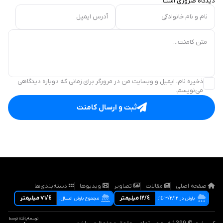
دیدگاه ضروری است.
نام و نام خانوادگی
آدرس ایمیل
متن کامنت...
ذخیره نام، ایمیل و وبسایت من در مرورگر برای زمانی که دوباره دیدگاهی
می‌نویسم.
ثبت و ارسال کامنت
صفحه اصلی
مقالات
تصاویر
ویدیوها
دسته‌بندی‌ها
١٢/٤ ميليمتر
٧١/٤ ميليمتر
بارش در ١٤٠٣/٢/١٢:
مجموع بارش امسال:
توسعه‌یافته توسط