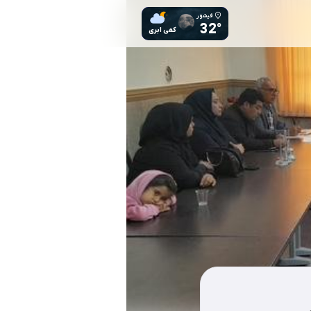
فیشور
32°
کمی ابری