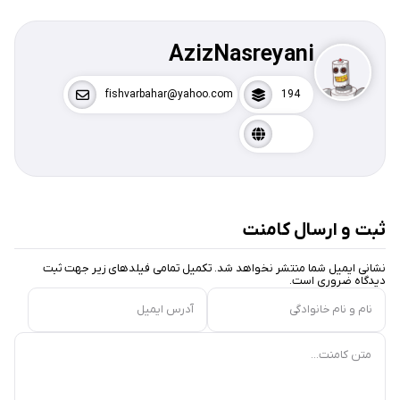
AzizNasreyani
fishvarbahar@yahoo.com
194
ثبت و ارسال کامنت
نشانی ایمیل شما منتشر نخواهد شد. تکمیل تمامی فیلد‌های زیر جهت ثبت
دیدگاه ضروری است.
نام و نام خانوادگی
آدرس ایمیل
متن کامنت...