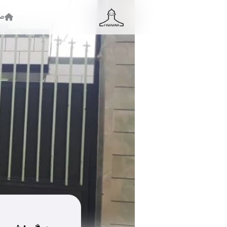
صف
جستجو ...