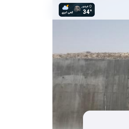
فیشور
34°
کمی ابری