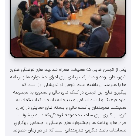
يكی از انجمن هايی كه هميشه همراه فعاليت های فرهنگی هنری
شهرستان بوده و مشاركت زيادي برای اجرای جشنواره ها و برنامه
ها با هنرمندان داشته است انجمن نوانديشان اوز است كه
پیگیری های اين انجمن در کمک های مالی و معنوی به مجموعه
اداره فرهنگ و ارشاد اسلامی و دبیرخانه پایتخت کتاب ،كمك به
معيشت هنرمندان با كمك مالي و بسته های حمايتی در زمان
كرونا ،پيگيری برای ساخت مجموعه فرهنگی،كمك به پیشرفت
طرح ها و برنامه ها وجشنواره های فرهنگی و اجتماعی وبرگزاري
مسابقات باعث دلگرمی هنرمندانی است كه در هر زمان خصوصا