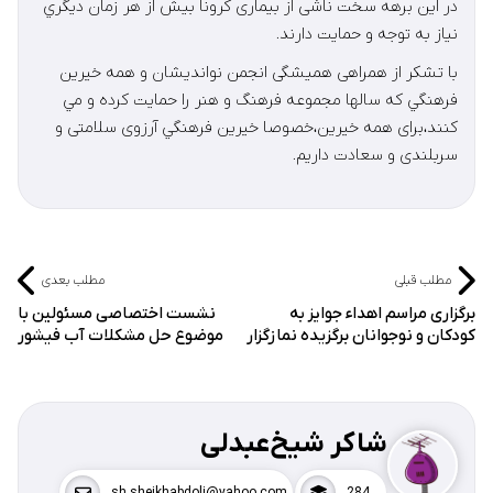
در اين برهه سخت ناشی از بيماری كرونا بيش از هر زمان ديگري
نياز به توجه و حمايت دارند.
با تشكر از همراهی هميشگی انجمن نوانديشان و همه خيرين
فرهنگي كه سالها مجموعه فرهنگ و هنر را حمايت كرده و مي
كنند،برای همه خيرين،خصوصا خيرين فرهنگي آرزوی سلامتی و
سربلندی و سعادت داريم.
مطلب قبلی
مطلب بعدی
برگزاری مراسم اهداء جوایز به
نشست اختصاصی مسئولین با
کودکان و نوجوانان برگزیده نمازگزار
موضوع حل مشکلات آب فیشور
شاکر شیخ‌عبدلی
sh.sheikhabdoli@yahoo.com
284