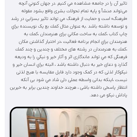
تاثير آن را در جامعه مشاهده مي كنيم .در جهان كنوني آنچه
می‌‌‌‏تواند منشأ و پایه تمام تحولات بشری واقع بشود مقوله
«فرهنگ» است و حمايت از فرهنگ مي تواند تاثير بسزايي در رشد
و توسعه داشته باشد .به عنوان مثال كمك بع یک نویسنده براي
چاپ كتاب ،كمك به ساخت مكاني برای هنرمندان ،كمك به
هنرمندان براي انجام برنامه فعاليت ،در اختيار گذاشتن مكان
،كمك به هنرمندان در رشته های مختلف و چندين و چند كمك
فرهنگی كه مي تواند ماندگاری اثر و آثار خير و نيكي را به وديعه
گذارد و دعای خير به دنبال داشته باشد ، البته براي انسان خير و
نيكوكار لذتی که در کمک وجود دارد قابل مقايسه با هيچ لذتی
نيست ،اينكه بدانی واسطه عملی دلی شاد مي شود بی آنكه
انتظار پاسخی داشته باشی ، هرچند خداوند چندين برابر به خيرين
پاداش نيكو می دهد.