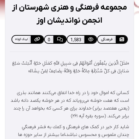
مجموعه فرهنگی و هنری شهرستان از
انجمن نواندیشان اوز
فرهنگی
1,583
0
لینک کوتاه
«مَثَلُ الَّذِینَ ینْفِقُونَ أَمْوَالَهُمْ فِی سَبِیلِ اللَّهِ کمَثَلِ حَبَّةٍ أَنْبَتَتْ سَبْعَ
سَنَابِلَ فِی کلِّ سُنْبُلَةٍ مِائَةُ حَبَّةٍ وَاللَّهُ یضَاعِفُ لِمَنْ یشَاءُ»
کسانی که اموال خود را در راه خدا انفاق می‌کنند همانند بذری
است که هفت خوشه می‌رویاند که در هر خوشه یکصد دانه باشد
(یعنی هفتصد برابر) خداوند برای هر کسی که بخواهد آن را چند
برابر می‌کند. (سوره بقره آیه ۲۶۱)
شايد كار خير در کمک های فرهنگی و كمك به قشر فرهنگي
چندان ملموس و محسوس نباشد،اما بيشتر از ساير حوزه ها