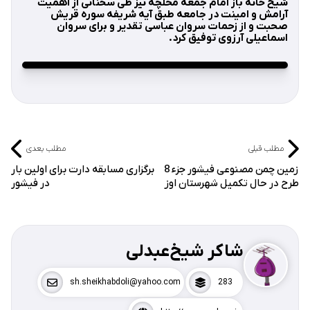
شیخ خانه باز امام جمعه محلچه نیز طی سخنانی از اهمیت
آرامش و امینت در جامعه طبق آیه شریفه سوره قریش
صحبت و از زحمات سروان عباسی تقدیر و برای سروان
اسماعیلی آرزوی توفیق کرد.
مطلب قبلی
مطلب بعدی
زمین چمن مصنوعی فیشور جزء 8
برگزاری مسابقه دارت برای اولین بار
طرح در حال تکمیل شهرستان اوز
در فیشور
شاکر شیخ‌عبدلی
sh.sheikhabdoli@yahoo.com
283