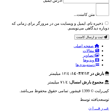
آدرس ایمیل
متن کامنت...
ذخیره نام، ایمیل و وبسایت من در مرورگر برای زمانی که
دوباره دیدگاهی می‌نویسم.
ثبت و ارسال کامنت
صفحه اصلی
مقالات
تصاویر
ویدیوها
دسته‌بندی‌ها
بارش در ١٤٠٣/٢/١٢:
١٢/٤ ميليمتر
مجموع بارش امسال:
٧١/٤ ميليمتر
کپی‌رایت © 1399 فیشور. تمامی حقوق محفوظ می‌باشد.
توسعه‌یافته توسط
عــ ر فـــ ا ن