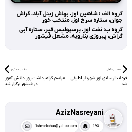
گروه الف : شاهین اوز، بهاش زینل آباد، گراش
جوان، ستاره سرخ اوز، منتخب خور
گروه ب: نفت اوز، پرسپولیس قیر، ستاره آبی
گراش، پیروزی بنارویه، مشعل فیشور
مطلب قبلی
مطلب بعدی
فرماندار سابق اوز شهردار لطیفی
مراسم گرامیداشت روز دانش آموز
شد
در فیشور برگزار شد
AzizNasreyani
fishvarbahar@yahoo.com
193