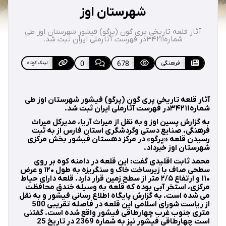
شهرستان اوز
آثار قلعه تاریخی پری گون (پرگو) فیشور شهرستان اوز طی
شماره۳۴۲۱۱در فهرست آثارملی ایران ثبت شد.
فرهنگی
678
0
لینک کوتاه
آثار قلعه تاریخی پری گون (پرگو) فیشور شهرستان اوز طی
شماره۳۴۲۱۱در فهرست آثارملی ایران ثبت شد.
به‌ گزارش پسین اوز و به نقل از میراث آریا، مدیرکل میراث
فرهنگی، صنایع دستی وگردشگری استان فارس از به ثبت
رسیدن قلعه «پرگو» در مرکز دهستان فیشور بخش مرکزی
شهرستان اوز خبرداد.
محمد ثابت اقلیدی گفت: این قلعه در دامنه‌ کوه بر روی
سطحی صاف با زیرساخت خاک و سنگریزه به طول ۱۲۰ و عرض
۱۱۰ و ارتفاع ۲/۵ متر از سطح زمین قرار دارد. قلعه دارای حیاط
مرکزی، استخر آبی بوده که قلعه به وسیله خندق محافظت
می شده است. به گزارش پایگاه اطلاع رسانی فیشور و به نقل
از ریاست شورای اسلامی این قلعه در فاصله تقریبی 500
متری جنوب غرب چهارطاقی فیشور واقع شده است. گفتنی
است چهارطاقی فیشور نیز به شماره 2369 در تاریخ 25