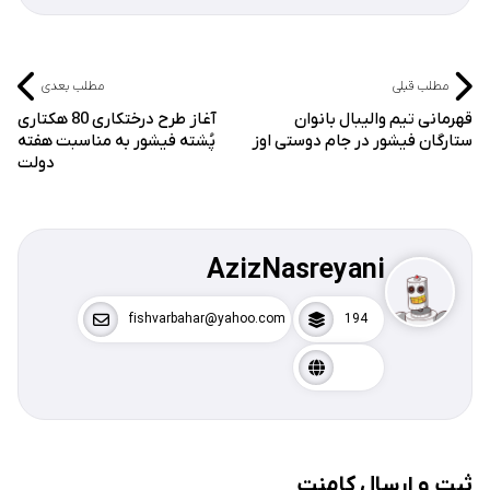
مطلب قبلی
مطلب بعدی
قهرمانی تیم والیبال بانوان
آغاز طرح درختکاری 80 هکتاری
ستارگان فیشور در جام دوستی اوز
پُشته فیشور به مناسبت هفته
دولت
AzizNasreyani
fishvarbahar@yahoo.com
194
ثبت و ارسال کامنت