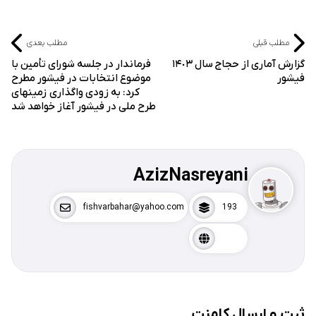
مطلب قبلی
مطلب بعدی
گزارش آماری از حجاج سال ١۴٠٣
فرماندار در جلسه شورای تأمین با
فیشور
موضوع انتخابات در فیشور مطرح
کرد: به زودی واگذاری زمینهای
طرح ملی در فیشور آغاز خواهد شد
AzizNasreyani
fishvarbahar@yahoo.com
193
ثبت و ارسال کامنت