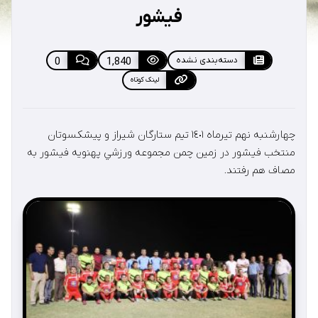
فیشور
دسته‌بندی نشده
1,840
0
لینک کوتاه
چهارشنبه نهم تيرماه ١٤٠١ تيم ستارگان شيراز و پيشكسوتان
منتخب فيشور در زمين چمن مجموعه ورزشي پهنويه فيشور به
مصاف هم رفتند.