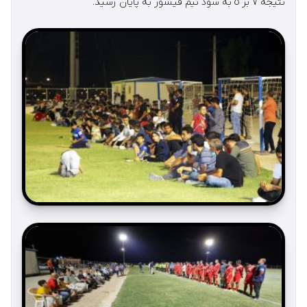
نتيجه ٧ بر ٥ به سود تيم فيشور به پايان رسید.