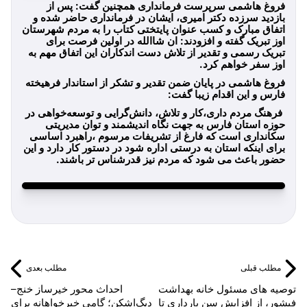
فروغ هاشمی سرپرست فرمانداری همچنین گفت: پس از
بازدید سرزده دکتر امیری، ایشان در فرمانداری حاضر شده و
اتفاق مبارک و کسب عنوان پایتختی کتاب را به مردم شهرستان
اوز تبریک گفته و افزودند: ان شاالله در اولین فرصت برای
تبریک رسمی و تقدیر از تلاش دست اندکاران این اتفاق مهم به
اوز سفر خواهم کرد.
فروغ هاشمی در پایان ضمن تقدیر و تشکر از استاندار فرهیخته
فارس و این اقدام زیبا گفت:
فرهنگ مردم داری،کار و تلاش، دانش‌گرایی و توسعه‌خواهی در
حوزه استان فارس به جهت نگاه اندیشمند و توان مدیریتی
سکانداری است که فارغ از تشریفات مرسوم ،راهبرد اساسی
برای اینکه استان به درستی اداره شود در دستور کار دارد و این
حضور باعث می شود که مردم نیز قدرشناس تر باشند.
مطلب قبلی
مطلب بعدی
توصیه های مسئول خانه بهداشت
احداث محور خیرساز خنج–
فیشور، از افزایش سن بارداری تا
دیگ‌اشکن؛ گامی خیرخواهانه برای