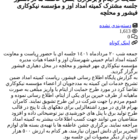
جلسه مشترک کمیته امداد اوز و مؤسسه نیکوکاری
فیشور و محلچه
دسته‌بندی نشده
1,613
0
لینک کوتاه
جمعه شب ٢٠ مردادماه ١٤٠١ جلسه اي با حضور رياست و معاونت
كميته امداد امام خميني شهرستان اوز و اعضاء هيأت مديره
مؤسسه نيكوكاري مهر فيشور و محلچه در محل دهياری فيشور
برگزار گرديد.
به گزارش پايگاه اطلاع رسانی فيشور، رياست كميته امداد ضمن
تشريح خدمات اين كميته به مددجويان از اعضاء مؤسسه نيكوكاري
تقاضا كرد در مورد طرح حمايت از ايتام با واريز مبلغی به صورت
ماهيانه از طرف خيرين برای يكی از ايتام، اطلاع رسانی نموده و
عموم مردم را جهت شركت در اين طرح تشويق نمايند. كامران
بهرام قاري در مورد اشتغالزايی برای دهكهای يك تا پنج در قالب
طرح توليد برق با پنل های خورشيدی نيز توضيحاتی داده و افزود
متقاضيان مي توانند جهت كسب اطلاعات بيشتر به كميته امداد
مراجعه نمايند. برگزاري جشن عاطفه ها با تهيه‌ی بسته های لوازم
التحرير برای دانش آموزان نيازمند، هر كدام به ارزش ٥٠٠ هزار
تومان از ديگر مصوبات اين جلسه بود.