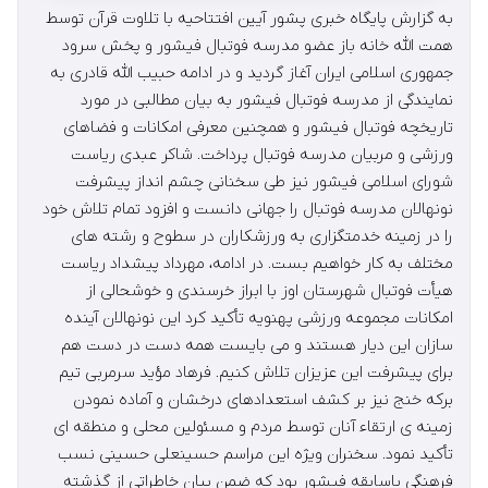
به گزارش پایگاه خبری پشور آیین افتتاحیه با تلاوت قرآن توسط
همت الله خانه باز عضو مدرسه فوتبال فیشور و پخش سرود
جمهوری اسلامی ایران آغاز گردید و در ادامه حبیب الله قادری به
نمایندگی از مدرسه فوتبال فیشور به بیان مطالبی در مورد
تاریخچه فوتبال فیشور و همچنین معرفی امکانات و فضاهای
ورزشی و مربیان مدرسه فوتبال پرداخت. شاکر عبدی ریاست
شورای اسلامی فیشور نیز طی سخنانی چشم انداز پیشرفت
نونهالان مدرسه فوتبال را جهانی دانست و افزود تمام تلاش خود
را در زمینه خدمتگزاری به ورزشکاران در سطوح و رشته های
مختلف به کار خواهیم بست. در ادامه، مهرداد پیشداد ریاست
هیأت فوتبال شهرستان اوز با ابراز خرسندی و خوشحالی از
امکانات مجموعه ورزشی پهنویه تأکید کرد این نونهالان آینده
سازان این دیار هستند و می بایست همه دست در دست هم
برای پیشرفت این عزیزان تلاش کنیم. فرهاد مؤید سرمربی تیم
برکه خنج نیز بر کشف استعدادهای درخشان و آماده نمودن
زمینه ی ارتقاء آنان توسط مردم و مسئولین محلی و منطقه ای
تأکید نمود. سخنران ویژه این مراسم حسینعلی حسینی نسب
فرهنگی باسابقه فیشور بود که ضمن بیان خاطراتی از گذشته