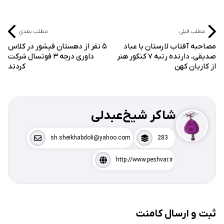
مطلب قبلی
مطلب بعدی
مصاحبه آفتاب لارستان با عباد
۵ نفر از دهستان فیشور در کلاس
صدیقی، دارنده رتبه ۷ کنکور هنر
داوری درجه ٣ فوتسال شرکت
از کاریان کهن
کردند
شاکر شیخ‌عبدلی
sh.sheikhabdoli@yahoo.com
283
http://www.peshvar.ir
ثبت و ارسال کامنت