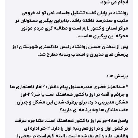
انجام می شود.
روانشاد در پایان گفت: تشکیل جلسات نمی تواند خروجی
مثبت و صددرصد داشته باشد. بنابراین پیگیری مسئولان در
مراکز استان و کشور لازم است و مطالبه گری مردم موتور
محرکه این پیگیری هاست.
پس از سخنان حسین روانشاد رئیس دادگستری شهرستان اوز
پرسش های مدیران و اصحاب رسانه مطرح شد.
پرسش ها:
* عبدالعزیز خضری مدیرمسئول پیام دانش: ۱-آمار ناهنجاری ها
و جرائم واقعه در اوز با کشور هماهنگ است یا خیر؟ ۲-اوز
مشکل مدیریتی دارد. برای برطرف شدن این مشکل و جبران
عقب ماندگی ها چه برنامه ای دارید؟
پاسخ ها: ۱-جرایم اوز با کشور هماهنگ است. مثلا جرم سرقت
در کشور اول و در اوز هم رتبه اول را دارد. ۲-هر اداره ای
وظایفی دارد و تعریف شده است. البته لازم است در بعضی از