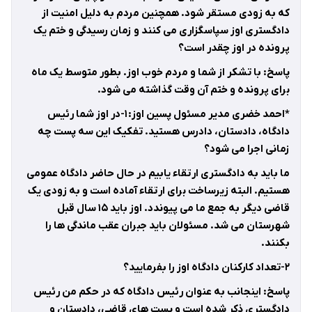
که به زودی مستقر شود. همچنین مردم به دلیل امنیت از
دادگستری اوز سپاسگزاری می کنند و زمان رسیدگی و ختم یک
پرونده در اوز چقدر است؟
پاسخ: با تشکر از شما و مردم خوب اوز. بطور متوسط یک ماه
برای پرونده و ختم آن وقت گذاشته می شود.
*احمد خضری مدیر مسئول پسین اوز: ۱-در اوز شما رئیس
دادگاه، دادستان، دادرس هستید. تفکیک این سه پست چه
زمانی اجرا می شود؟
ما باید به دادگستری ارتقاء یابیم در حال حاضر دادگاه عمومی
هستیم. البته زیرساخت برای ارتقاء آماده است و به زودی یک
قاضی دیگر به جمع ما می پیوندد. اوز باید ۱۵ سال قبل
شهرستان می شد. مسئولان باید جبران عقب ماندگی ها را
بکنند.
۲-تعداد کارکنان دادگاه اوز را بفرمایید؟
پاسخ: اینجانب به عنوان رئیس دادگاه که در حکم من رئیس
دادگستری ذکر شده است و پست های قاضی، دادستان و