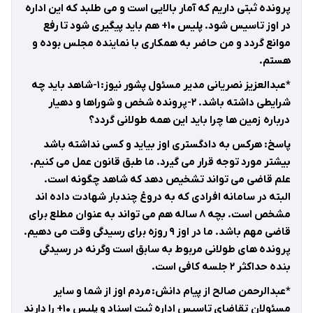
پرونده ثبتی داریم که آمار بالایی است و می طلبد که این اداره
در اوز تاسیس شود. پلیس ۱۰+ هم باید پیگیری شود تا رفع
موانع گردد و من حاضر به همکاری با نماینده مجلس بوده و
هستم.
*عبدالعزیز نصریانی مدیر مسئول پشور نیوز: ۱-شاهد باید چه
شرایطی داشته باشد. ۲-پرونده شخص و شوراها و دهیار
درباره زمین ها چرا باید این همه طولانی گردد؟
پاسخ: هرکس به دادگستری اوز بیاید و کسی نداشته باشد
بیشتر مورد توجه قرار می گیرد. ما طبق قانون عمل می کنیم.
علم قاضی می تواند تشخیص دهد که شاهد چگونه است.
البته در سامانه افرادی که به دروغ چندبار شهادت داده اند
مشخص است. بچه ۸ ساله هم می تواند به عنوان مطلع برای
قاضی مهم باشد. ما در اوز ۹ روزه برای رسیدگی وقت می دهیم.
پرونده های طولانی مربوط به سابق است وگرنه در رسیدگی
بنده حداکثر ۲ جلسه کافی است.
*عبدالرحمن صالح از پیام دانش: مردم اوز از شما و سایر
مسئولان تقاضای تاسیس اداره ثبت اسناد و پلیس ۱۰+ را دارند