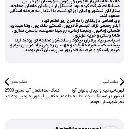
که به نمایندگی از آموزش وپرورش شهرستان اوز در این
مسابقات شرکت کرده بود متشکل از بازیکنان ماهان محلچه،
ستارگان فیشور و لیان اوز توانست با اقتدار به مرحله استانی
صعود کند.
وی اسامی بازیکنان را به شرح زیر اعلام کرد:
آیلار رحیمی نژاد، تبسم قادرپور، هستی ملک پور، رها عبیدی،
هستی زمانپور، رمیصا زمانی، رومینا حقیقت، یاسمن نمازی،
هانا راستی و مریم عزیزی.
اسپانسرتیم برادران نیکوکار سلحشور محلچه ای بودند لیلا
پیشدست، سمیره حقیقت و مهسان رحیمی نژاد مربیان تیم و
مریم راستگو و مرضیه قادرپور سرپرستان تیم بودند.
مطلب قبلی
مطلب بعدی
قهرمانی تیم والیبال بانوان آوا
کلنگ خط انتقال آب مخزن 2500
فیشور در مسابقات چند جانبه جام
متر مکعبی فیشور به زمین زده شد
فجر شهرستان جویم