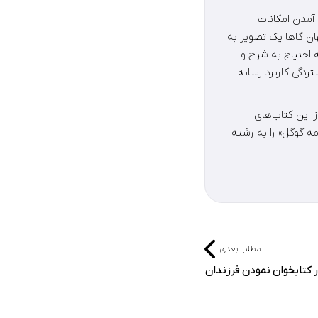
 آمدن امکانات
هان گاها یک تصویر به
 احتیاج به شرح و
تردگی کاربرد رسانه
 پیش از این کتاب‌های
«ویندوز 10»، «خود آموز آسان فتوشاپ CC» و «دانش نامه گوگل» را به رشته
مطلب بعدی
 کتابخوان نمودن فرزندان