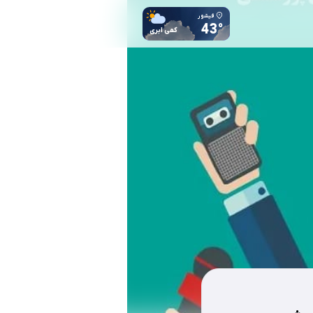
فیشور
43°
کمی ابری