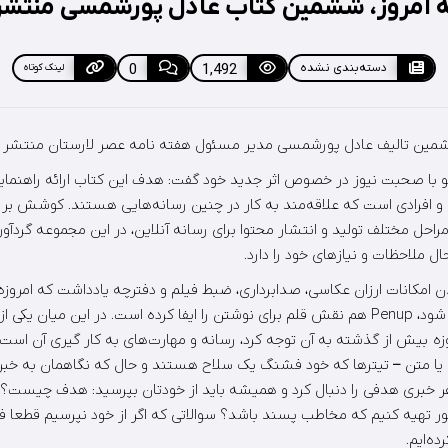
 امروز، ششمین کتاب عادل پورشمسی منتش
دسته‌بندی نشده
1,492
0
لینک کوتاه
ششمین تالیف عادل پورشمسی مدیر مسئول هفته نامه عصر لارستان منتشر 
با صحبت نیوز در خصوص اثر جدید خود گفت: هدف این کتاب ارائه راهنمایی
 و افرادی است که علاقه‌مند به کار در چنین رسانه‌هایی هستند. کوشش بر ا
راحل مختلف تولید و انتشار محتوا برای رسانه آنلاین، در این مجموعه گردآو
 ملاحظات و نیازهای خود را دارد.
ن امکانات ارزان عکاسی، صدابرداری، ضبط فیلم و دفترچه یادداشت که امروز
تلفن همراه خلاصه می شود، Penup هم نقش قلم برای نوشتن را ایفا کرده است. در این میان 
ه بیش از گذشته به آن توجه کرد، رسانه و مهارت‌های به کار گیری آن است
و یا متن – تیترها که خود فشنگ یک سلاح هستند و حال که نگاهمان به خبر ا
 هر خبری هدفی را دنبال کرد و همیشه باید از خودتان بپرسید: هدف چیست؟ ا
ر تهیه کنیم که مخاطب پسند باشد؟ سوالاتی که اگر از خود نپرسیم قطعا
ه‌ایم.