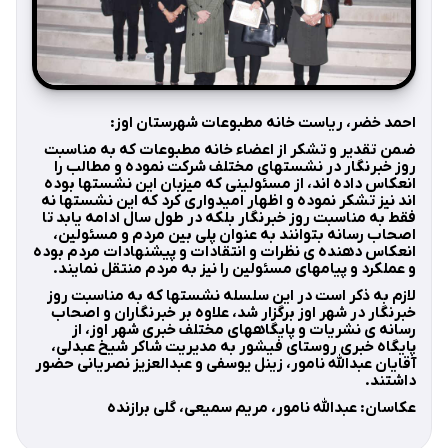
احمد خضر، ریاست خانه مطبوعات شهرستان اوز:
ضمن تقدیر و تشکر از اعضاء خانه مطبوعات که به مناسبت
روز خبرنگار در نشستهای مختلف شرکت نموده و مطالب را
انعکاس داده اند، از مسئولینی که میزبان این نشستها بوده
اند نیز تشکر نموده و اظهار امیدواری کرد که این نشستها نه
فقط به مناسبت روز خبرنگار بلکه در طول سال ادامه یابد تا
اصحاب رسانه بتوانند به عنوان پلی بین مردم و مسئولین،
انعکاس دهنده ی نظرات و انتقادات و پیشنهادات مردم بوده
و عملکرد و پیامهای مسئولین را نیز به مردم منتقل نمایند.
لازم به ذکر است در این سلسله نشستها که به مناسبت روز
خبرنگار در شهر اوز برگزار شد، علاوه بر خبرنگاران و اصحاب
رسانه ی نشریات و پایگاههای مختلف خبری شهر اوز، از
پایگاه خبری روستای فیشور به مدیریت شاکر شیخ عبدلی،
آقایان عبدالله نامور، زینل یوسفی و عبدالعزیز نصریانی حضور
داشتند.
عکاسان: عبدالله نامور، مریم سمیعی، گلی برازنده