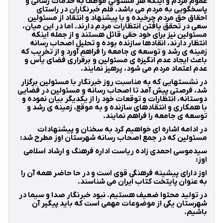
عموم مردم و اینکه هر مسئولی موظف به خدمات رسانی و
پاسخگویی به مردم می باشد، قلم خبرنگاران در راستای
احقاق حق مردم چرخیده و با پیشنهاد و انتقاد از مسئولین
سعی در تحقق یافتن انتظارات مردم دارند. اما در این میان،
مسئولین نیز برای خود حقی قائل هستند و از جمله اینکه
انتظار دارند، انقادها سازنده بوده و تحلیل اصحاب رسانه
زمینه ی رشد و توسعه ی جامعه را فراهم آورد و از تخریب که
باعث ایجاد عدم انگیزه ی مسئولین و برقراری فضای یأس و
عدم اعتماد مردم می شود، پرهیز نمایند.
در نشستهایی که به مناسبت روز خبرنگار با مسئولین برگزار
شد، فرصتی پیش آمد تا اصحاب رسانه و مسئولین در فضایی
دوستانه، انتظارات و توقعات خود را از یکدیگر بیان نموده و
با همکاری و انتقادهای سازنده و به موقع، زمینه ی رشد و
توسعه ی جامعه را فراهم نمایند.
در ادامه اشاره ای خواهیم کرد به سخنان و پیشنهادات
مسئولین که در جمع اصحاب رسانه شهرستان اوز مطرح شد:
سیدموسی احمدی زاده ریاست اداره فرهنگ و ارشاد اسلامی
اوز:
اوز دارای پیشینه فرهنگی قوی است و در حا حاضر همه آن را
به عنوان پایتخت کتاب ایران می شناسند.
در تولید محتوا ضعیف هستیم. نبود خبرنگار صدا و سیما در
شهرستان یکی از موضوعات مهمی است که باید پیگیر آن
باشیم.