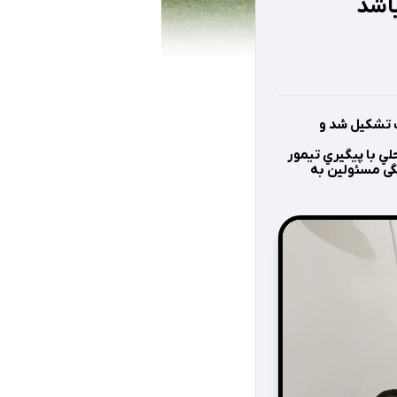
باشد
پارک تشكيل شد و
ي با پيگيري تيمور
نگی مسئولين به