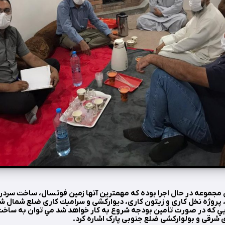
ن مجموعه در حال اجرا بوده كه مهمترين آنها زمين فوتسال، ساخت سرد
پروژه نخل كاری و زيتون كاری، ديواركشی و سراميك كاری ضلع شمال شر
يي كه در صورت تأمين بودجه شروع به كار خواهد شد مي توان به ساخت
شرقی و بولواركشی ضلع جنوبی پارک اشاره كرد.