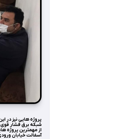
پروژه هايی نيز در اي
شبكه برق فشار قوی، 
از مهمترين پروژه ها
آسفالت خيابان ورودی 