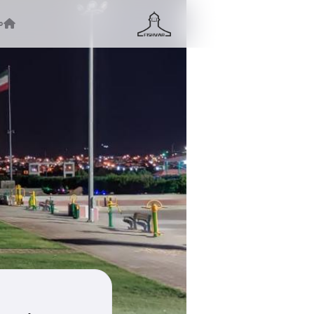
ص
جستجو ...