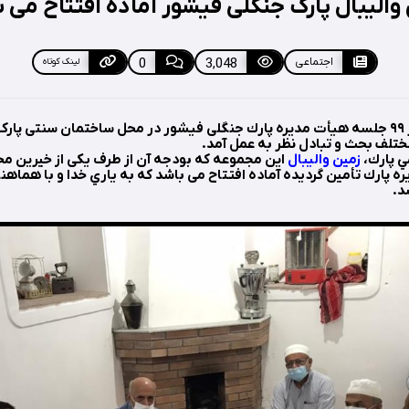
والیبال پارک جنگلی فیشور آماده افتتاح می 
اجتماعی
3,048
0
لینک کوتاه
دوشنبه سوم شهريور ٩٩ جلسه هيأت مديره پارك جنگلی فيشور در محل ساختمان سنتی 
ختلف بحث و تبادل نظر به عمل آمد.
ي پارك،
زمين واليبال
اين مجموعه كه بودجه آن از طرف يكی از خيرين محل
 پارك تأمين گرديده آماده افتتاح می باشد كه به ياري خدا و با هماه
د.