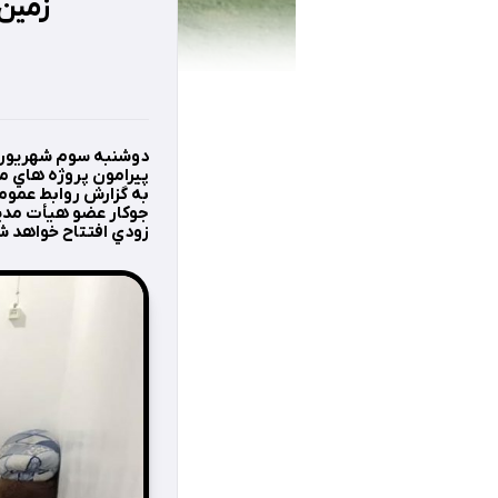
زمین 
پيرامون پروژه هاي م
به گزارش روابط عموم
جوكار عضو هيأت مديره
زودي افتتاح خواهد ش