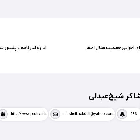
ی اجرایی جمعیت هلال احمر
اداره گذرنامه و پلیس فت
اکر شیخ‌عبدلی
http://www.peshvar.ir
sh.sheikhabdoli@yahoo.com
283