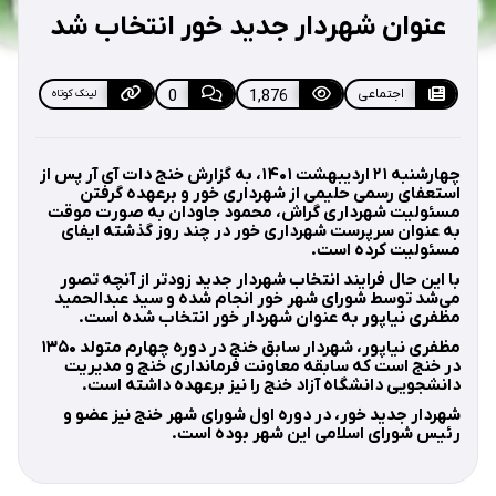
عنوان شهردار جدید خور انتخاب شد
اجتماعی
1,876
0
لینک کوتاه
چهارشنبه ۲۱ اردیبهشت ۱۴۰۱، به گزارش خنج دات آی آر پس از
استعفای رسمی حلیمی از شهرداری خور و برعهده گرفتن
مسئولیت شهرداری گراش، محمود جاودان به صورت موقت
به عنوان سرپرست شهرداری خور در چند روز گذشته ایفای
مسئولیت کرده است.
با این حال فرایند انتخاب شهردار جدید زودتر از آنچه تصور
می‌شد توسط شورای شهر خور انجام شده و سید عبدالحمید
مظفری نیاپور به عنوان شهردار خور انتخاب شده است.
مظفری نیاپور، شهردار سابق خنج در دوره چهارم متولد ۱۳۵۰
در خنج است که سابقه معاونت فرمانداری خنج و مدیریت
دانشجویی دانشگاه آزاد خنج را نیز برعهده داشته است.
شهردار جدید خور، در دوره اول شورای شهر خنج نیز عضو و
رئیس شورای اسلامی این شهر بوده است.