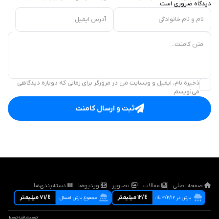
دیدگاه ضروری است.
نام و نام خانوادگی
آدرس ایمیل
متن کامنت...
ذخیره نام، ایمیل و وبسایت من در مرورگر برای زمانی که دوباره دیدگاهی
می‌نویسم.
ثبت و ارسال کامنت
صفحه اصلی
مقالات
تصاویر
ویدیوها
دسته‌بندی‌ها
١٢/٤ ميليمتر
٧١/٤ ميليمتر
بارش در ١٤٠٣/٢/١٢:
مجموع بارش امسال:
توسعه‌یافته توسط