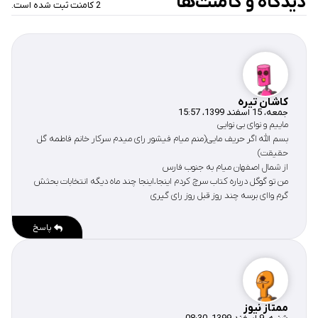
دیدگاه‌ و کامنت‌ها
2 کامنت ثبت شده است.
کاشان تیره
جمعه، 15 اسفند 1399، 15:57
ماییم و نوای بی نوایی
بسم الله اگر حریف مایی(منم میام فیشور رای میدم سرکار خانم فاطمه گل
حقیقت)
از شمال اصفهان میام به جنوب فارس
من تو گوگل درباره کتاب سرچ کردم اینجا،اینجا چند ماه دیگه انتخابات بحثش
گرم واای برسه چند روز قبل روز رای گیری
پاسخ
ممتاز نیوز