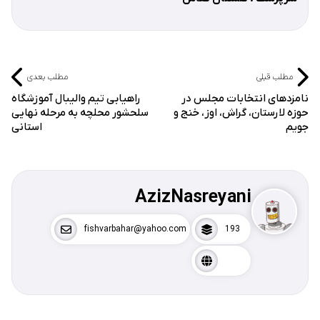
مطلب قبلی
مطلب بعدی
نامزدهای انتخابات مجلس در
راهیابی تیم والیبال آموزشگاه
حوزه لارستان، گراش، اوز، خنج و
سلحشور محلچه به مرحله نهایی
جویم
استانی
AzizNasreyani
fishvarbahar@yahoo.com
193