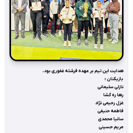
هدايت اين تيم بر عهده فرشته غفوری بود.
بازيكنان :
نازلی سلیمانی
رها ره گشا
غزل رحيمی نژاد
فاطمه حنيفی
سانيا محمدی
مريم حسينی