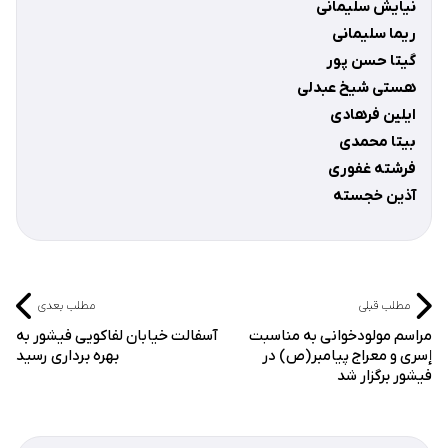
نيايش سليمانی
ريما سليمانی
گيتا حسن پور
هستی شیخ عبدلی
ايلين فرهادی
بيتا محمدی
فرشته غفوری
آذين خجسته
مطلب قبلی
مطلب بعدی
مراسم مولودخوانی به مناسبت
آسفالت خیابان لفاکویی فیشور به
إسری و معراج پیامبر(ص) در
بهره برداری رسید
فیشور برگزار شد