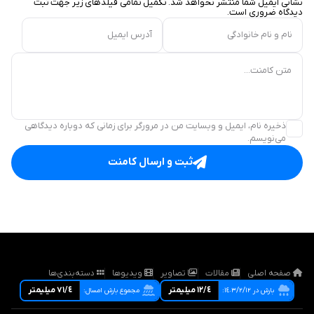
نشانی ایمیل شما منتشر نخواهد شد. تکمیل تمامی فیلد‌های زیر جهت ثبت
دیدگاه ضروری است.
نام و نام خانوادگی
آدرس ایمیل
متن کامنت...
ذخیره نام، ایمیل و وبسایت من در مرورگر برای زمانی که دوباره دیدگاهی
می‌نویسم.
ثبت و ارسال کامنت
صفحه اصلی
مقالات
تصاویر
ویدیوها
دسته‌بندی‌ها
١٢/٤ ميليمتر
٧١/٤ ميليمتر
بارش در ١٤٠٣/٢/١٢:
مجموع بارش امسال: