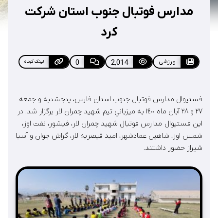
مدارس فوتبال جنوب استان شرکت
کرد
ورزشی
2,014
0
لینک کوتاه
فستيوال مدارس فوتبال جنوب استان فارس، پنجشنبه و جمعه
٢٧ و ٢٨ آبان ماه ١٤٠٠ به ميزباني تيم شهيد چمران لار برگزار شد. در
این فستیوال مدارس فوتبال شهید چمران لار، فیشور، نفت اوز،
شمس اوز، شاهین عمادشهر، امید قیصریه لار، گراش جوان و آسیا
شیراز حضور داشتند.