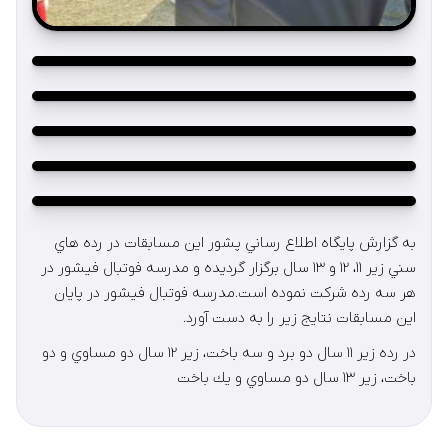
به گزارش پايگاه اطلاع رساني پشور اين مسابقات در رده هاي
سني زير ١١، ١٢ و ١٣ سال برگزار گرديده و مدرسه فوتبال فيشور در
هر سه رده شركت نموده است.مدرسه فوتبال فيشور در پايان
اين مسابقات نتايج زير را به دست آورد.
در رده زير ١١ سال دو برد و سه باخت، زير ١٢ سال دو مساوي و دو
باخت، زير ١٣ سال دو مساوي و يك باخت