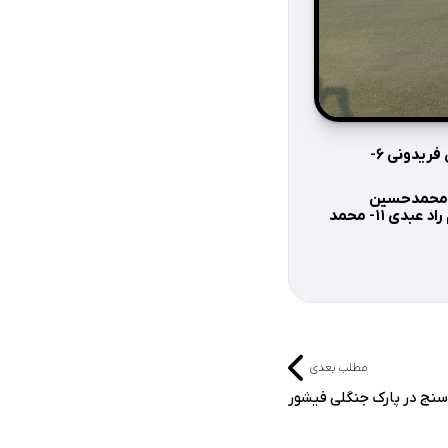
رده زیر ۱۲ سال:۱- شاهین حسین نیا ۲-محمدشجاعی ۳-یاسر رحیمی ۴-اویس انصاری ۵- عدنان فریدونی ۶-
 سال: ۱- محمد خانه باز ۲- پارسا حسن پور ۳- محمد شریف انصاری ۴- آروین آگاه ۵- محمدحسین
سلیمانی ۶- محمد صدیق ۷-محمدرسول بنی زمان ۸- احمد صحرانورد ۹- کسری زمانپور ۱۰- سام راد عبدی ۱۱- محمد
مطلب بعدی
نج در پارک جنگلی فیشور