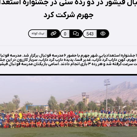
ال فیشور در دو رده سنی در جشنواره استعدا
جهرم شرکت کرد
0
543
لینک کوتاه
پنج شنبه ۲۲ شهریور ۱۴۰۲ جشنواره استعداديابي شهر جهرم با حضور ۶ مدرسه فوتبال بر
هرم، کهن داراب گرد داراب، غدیر فسا، پدیده دارب گرد داراب، سرباز کازرون در این ج
 ۳ بازی انجام دادند. اسامی بازیکنان مدرسه فوتبال فیشور: