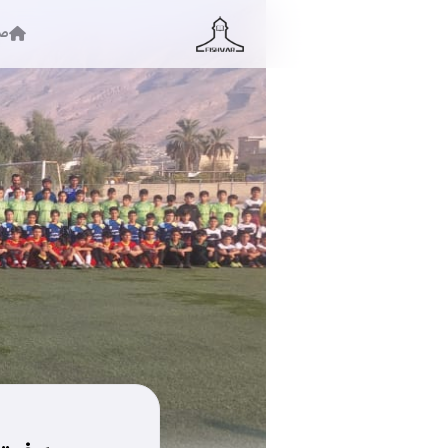
صف
جستجو ...