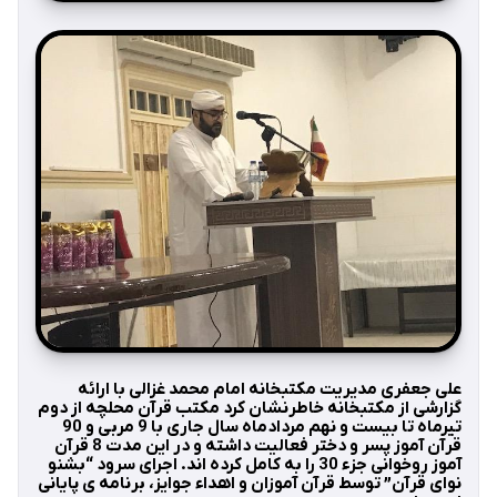
علی جعفری مدیریت مکتبخانه امام محمد غزالی با ارائه
گزارشی از مکتبخانه خاطرنشان کرد مکتب قرآن محلچه از دوم
تیرماه تا بیست و نهم مردادماه سال جاری با 9 مربی و 90
قرآن آموز پسر و دختر فعالیت داشته و در این مدت 8 قرآن
آموز روخوانی جزء 30 را به کامل کرده اند. اجرای سرود “بشنو
نوای قرآن” توسط قرآن آموزان و اهداء جوایز، برنامه ی پایانی