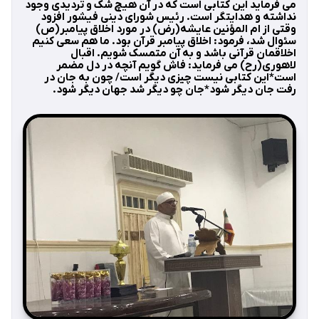
می فرماید این کتابی است که در آن هیچ شک و تردیدی وجود
نداشته و هدایتگر است. رئیس شورای دینی فیشور افزود
وقتی از ام المؤنین عایشه(رض) در مورد اخلاق پیامبر(ص)
سئوال شد، فرمود: اخلاق پیامبر قرآن بود. ما هم سعی کنیم
اخلاقمان قرآنی باشد و به آن متمسک شویم. اقبال
لاهوری(رح) می فرماید: فاش گویم آنچه در دل مضمر
است*این کتابی نیست چیزی دیگر است/ چون به جان در
رفت جان دیگر شود*جان چو دیگر شد جهان دیگر شود.