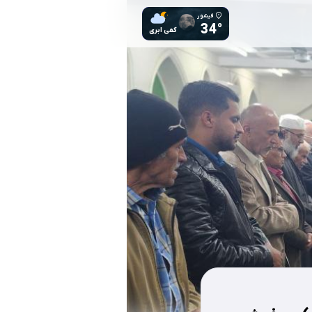
فیشور
34°
کمی ابری