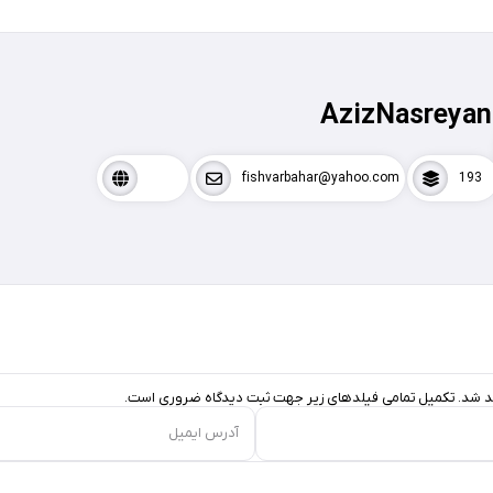
AzizNasreyan
fishvarbahar@yahoo.com
193
د شد. تکمیل تمامی فیلد‌های زیر جهت ثبت دیدگاه ضروری است.
آدرس ایمیل