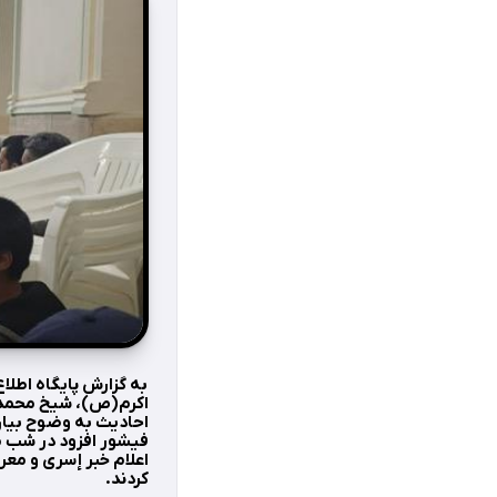
به گزارش پایگاه اطل
اکرم(ص)، شیخ محمدعزی
احادیث به وضوح بیان
فیشور افزود در شب م
اعلام خبر إسری و معر
کردند.