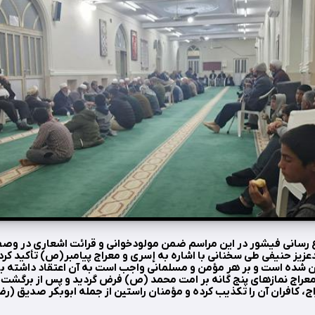
اع رسانی فیشور در این مراسم ضمن مولودخوانی و قرائت اشعاری در 
ز حنیفی طی سخنانی با اشاره به إسری و معراج پیامبر(ص) تأکید کرد ا
 شده است و بر هر مؤمن و مسلمانی واجب است به آن اعتقاد داشته ب
عراج نمازهای پنج گانه بر امت محمد (ص) فرض گردید و پس از برگش
اج، کافران آن را تکذیب کرده و مؤمنان راستین از جمله ابوبکر صدیق (ر