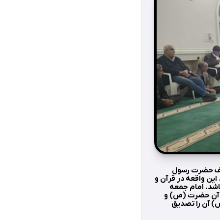
وصف حضرت رسول
ین واقعه در قرآن و
اشد. امام جمعه
ت آن حضرت (ص) و
ض) آن را تصدیق